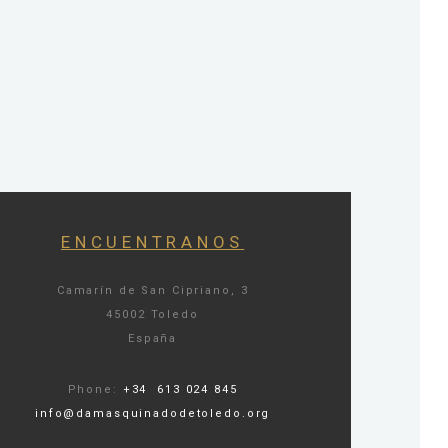
ENCUENTRANOS
Camarín de San Cipriano, 3
45002 Toledo
España
Phone:
+34 613 024 845
info@damasquinadodetoledo.org