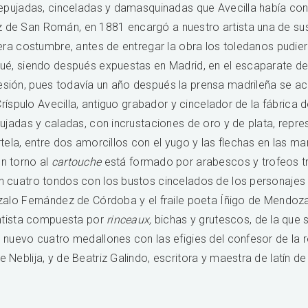
repujadas, cinceladas y damasquinadas que Avecilla había cons
 de San Román, en 1881 encargó a nuestro artista una de sus
 era costumbre, antes de entregar la obra los toledanos pudie
, siendo después expuestas en Madrid, en el escaparate de la li
sión, pues todavía un año después la prensa madrileña se acu
 Críspulo Avecilla, antiguo grabador y cincelador de la fábric
ujadas y caladas, con incrustaciones de oro y de plata, repre
rtela, entre dos amorcillos con el yugo y las flechas en las m
n torno al
cartouche
está formado por arabescos y trofeos tr
 cuatro tondos con los bustos cincelados de los personajes m
nzalo Fernández de Córdoba y el fraile poeta Íñigo de Mendoz
entista compuesta por
rinceaux,
bichas y grutescos, de la que 
 nuevo cuatro medallones con las efigies del confesor de la r
Neblija, y de Beatriz Galindo, escritora y maestra de latín de 