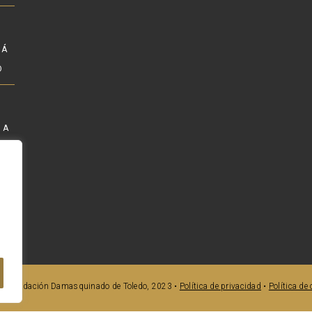
RÁ
O
 A
ST
© Fundación Damasquinado de Toledo, 2023 •
Política de privacidad
•
Política de