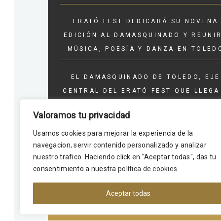
ERATÓ FEST DEDICARÁ SU NOVENA
EDICIÓN AL DAMASQUINADO Y REUNI
MÚSICA, POESÍA Y DANZA EN TOLED
EL DAMASQUINADO DE TOLEDO, EJE
CENTRAL DEL ERATÓ FEST QUE LLEGA
LA CIUDAD DEL 1 AL 3 DE OCTUBRE
Valoramos tu privacidad
EL DAMASQUINADO TOLEDANO,
Usamos cookies para mejorar la experiencia de la
navegacion, servir contenido personalizado y analizar
PROTAGONISTA DEL NUEVO ÉRATO FE
nuestro trafico. Haciendo click en "Aceptar todas", das tu
consentimiento a nuestra
política de cookies
.
Aceptar todas