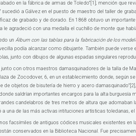
grabado en la fábrica de armas de Toledo”[1]; mención que re
ucedió a Gálvez en el puesto de maestro del taller de grab
eficaz de grabado y de dorado. En 1868 obtuvo un importante 
ia le agradeció con una medalla el cuchillo de monte que había
ledo un
Álbum con las tablas para la fabricación de los mode
vecilla podía alcanzar como dibujante. También puede verse 
las, junto con dibujos de algunas espadas singulares reprodu
junto con otros maestros damasquinadores de la talla de Mari
plaza de Zocodover, 6, en un establecimiento donde, según se l
se de objetos de bisutería de hierro y acero damasquinado”[2
de donde saldrían importantes encargos para la alta burguesí
grandes candelabros de tres metros de altura que adornaban la 
a una de las más activas intituciones artísticas toledanas, el 
os facsímiles de antiguos códices musicales existentes en l
están conservados en la Biblioteca Nacional. Fue precisamente