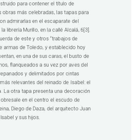
truido para contener el título de
 obras más celebradas, las tapas para
ron admirarlas en el escaparate del
brería Murillo, en la callé Alcalá, 6[3].
erda de este y otros “trabajos de
a de armas de Toledo, y establecido hoy
sentan, en una de sus caras, el busto de
anos, flanqueados a su vez por aves del
epanados y delimitados por cintas
ás relevantes del reinado de Isabel: el
a. La otra tapa presenta una decoración
sobresale en el centro el escudo de
eina, Diego de Daza, del arquitecto Juan
lsabel y sus hijos.