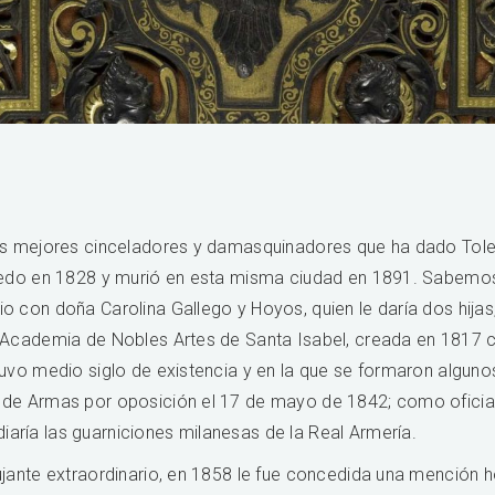
 los mejores cinceladores y damasquinadores que ha dado To
oledo en 1828 y murió en esta misma ciudad en 1891. Sabemos 
o con doña Carolina Gallego y Hoyos, quien le daría dos hija
a Academia de Nobles Artes de Santa Isabel, creada en 1817 
tuvo medio siglo de existencia y en la que se formaron algunos
 de Armas por oposición el 17 de mayo de 1842; como oficia
aría las guarniciones milanesas de la Real Armería.
ujante extraordinario, en 1858 le fue concedida una mención h