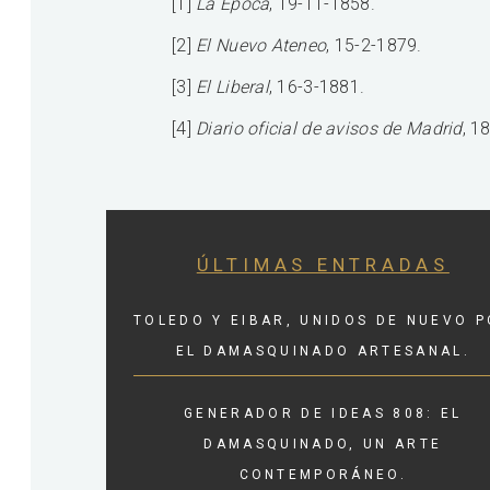
[1]
La Época
, 19-11-1858.
[2]
El Nuevo Ateneo
, 15-2-1879.
[3]
El Liberal
, 16-3-1881.
[4]
Diario oficial de avisos de Madrid
, 1
ÚLTIMAS ENTRADAS
TOLEDO Y EIBAR, UNIDOS DE NUEVO 
EL DAMASQUINADO ARTESANAL.
GENERADOR DE IDEAS 808: EL
DAMASQUINADO, UN ARTE
CONTEMPORÁNEO.